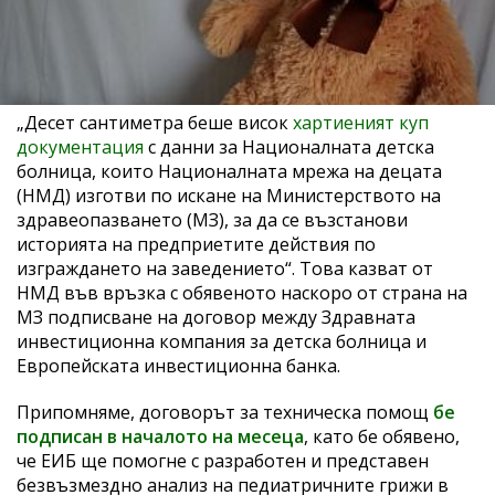
„Десет сантиметра беше висок
хартиеният куп
документация
с данни за Националната детска
болница, които Националната мрежа на децата
(НМД) изготви по искане на Министерството на
здравеопазването (МЗ), за да се възстанови
историята на предприетите действия по
изграждането на заведението“. Това казват от
НМД във връзка с обявеното наскоро от страна на
МЗ подписване на договор между Здравната
инвестиционна компания за детска болница и
Европейската инвестиционна банка.
Припомняме, договорът за техническа помощ
бе
подписан в началото на месеца
, като бе обявено,
че ЕИБ ще помогне с разработен и представен
безвъзмездно анализ на педиатричните грижи в