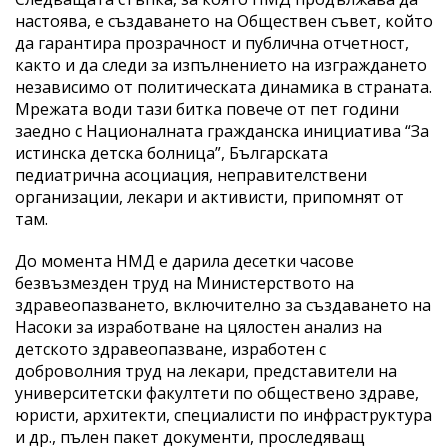
настоява, е създаването на Обществен съвет, който
да гарантира прозрачност и публична отчетност,
както и да следи за изпълнението на изграждането
независимо от политическата динамика в страната.
Мрежата води тази битка повече от пет години
заедно с Националната гражданска инициатива “За
истинска детска болница”, Българската
педиатрична асоциация, неправителствени
организации, лекари и активисти, припомнят от
там.
До момента НМД е дарила десетки часове
безвъзмезден труд на Министерството на
здравеопазването, включително за създаването на
Насоки за изработване на цялостен анализ на
детското здравеопазване, изработен с
доброволния труд на лекари, представители на
университетски факултети по обществено здраве,
юристи, архитекти, специалисти по инфраструктура
и др., пълен пакет документи, проследяващ