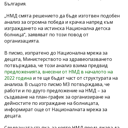
България.
„НМД смята решението да бъде изготвен подобен
анализ за огромна победа и крачка напред към
изграждането на истинска Национална детска
болница“, заявяват по този повод от
организацията.
В писмо, изпратено до Национална мрежа за
децата, Министерството на здравеопазването
потвърждава, че този анализ взима предвид
предложенията, внесени от НМД в началото на
2022 година
и те ще бъдат част от структурата на
анализа. В същото писмо МЗ потвърждава, че
работи и по друго предложение на НМД – за
създаване на план-график за организиране на
дейностите по изграждане на болницата,
информират още от Националната мрежа за
децата.
Следващата стъпка, за която НМД продължава да