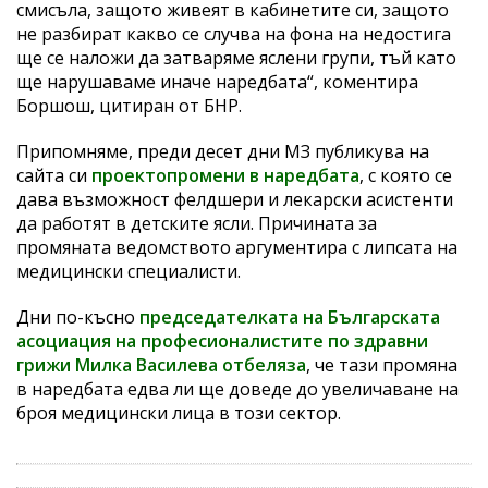
смисъла, защото живеят в кабинетите си, защото
не разбират какво се случва на фона на недостига
ще се наложи да затваряме яслени групи, тъй като
ще нарушаваме иначе наредбата“, коментира
Боршош, цитиран от БНР.
Припомняме, преди десет дни МЗ публикува на
сайта си
проектопромени в наредбата
, с която се
дава възможност фелдшери и лекарски асистенти
да работят в детските ясли. Причината за
промяната ведомството аргументира с липсата на
медицински специалисти.
Дни по-късно
председателката на Българската
асоциация на професионалистите по здравни
грижи Милка Василева отбеляза
, че тази промяна
в наредбата едва ли ще доведе до увеличаване на
броя медицински лица в този сектор.