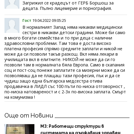
Загрижил се крадецът от ГЕРБ Боршош за
децата. Пълно лицемерие и порнография.
Гост
19.04.2022 09:05:25
В нормалният Запад няма никакви медицински
сестри в никакви детски градини. Може би само
в много богати семейства и то при деца с налични
здравословни проблеми. Там това е доста високо
платена професия спрямо средните заплати и никой не
може да си позволи такъв разкош. Вкл няма лекари в
училищата вкл в елитните. НИКОЙ не може да си го
позволи там в нормалната бяла Европа. Само в скапания
соц и пост-соц понеже заплатите са мизерни може да си
позволяваш да не плащаш тази професия, пък и да се
чудиш защо една българска медсестра отива
продавачка в ЛИДЛ със 100 пъти по-ниска отговорност ,
по-ниска натовареност и с 2-3х по-висока заплата. Смърт
на комунизма !
Още от Новини
МЗ: Работещи структури в
системата на държавния здравен