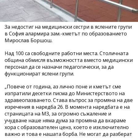
За недостиг на медицински сестри в яслените групи
в София алармира зам.-кметът по образованието
Мирослав Боршош.
Над 100 са свободните работни места. Столичната
община обмисля възможността вместо медицински
персонал да се назначи педагогически, за да
функционират яслени групи.
„Повече от година, аз лично поне и кметът сме
изпратили десетки писма до Министерството на
здравеопазването. Става въпрос за промяна на две
изречения в наредба 26. В момента наредбата е на
страницата на МЗ, за огромно съжаление и
учудване наше няма дума за промяна да вкараме
хора с образователен ценз, което е изключително
важно и това е нашата борба. Не могат да разберат