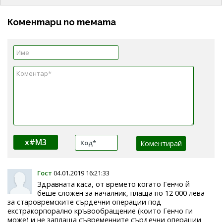
Коментари по темата
x#M3
Гост
04.01.2019 16:21:33
Здравната каса, от времето когато Генчо й
беше сложен за началник, плаща по 12 000 лева
за старовремските сърдечни операции под
екстракорпорално кръвообращение (които Генчо ги
може) и не заплаща съвременните сърдечни операции