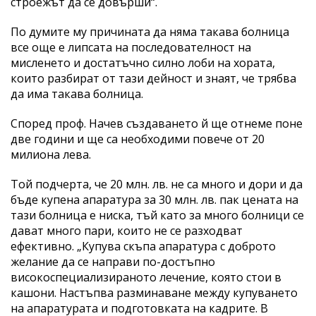
строежът да се довърши“.
По думите му причината да няма такава болница
все още е липсата на последователност на
мисленето и достатъчно силно лоби на хората,
които разбират от тази дейност и знаят, че трябва
да има такава болница.
Според проф. Начев създаването й ще отнеме поне
две години и ще са необходими повече от 20
милиона лева.
Той подчерта, че 20 млн. лв. не са много и дори и да
бъде купена апаратура за 30 млн. лв. пак цената на
тази болница е ниска, тъй като за много болници се
дават много пари, които не се разходват
ефективно. „Купува скъпа апаратура с доброто
желание да се направи по-достъпно
високоспециализираното лечение, която стои в
кашони. Настъпва разминаване между купуването
на апаратурата и подготовката на кадрите. В