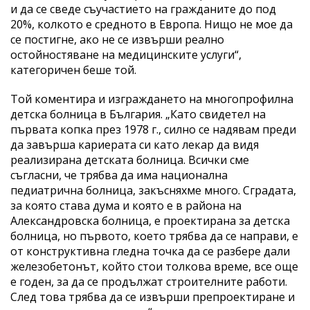
и да се сведе съучастието на гражданите до под
20%, колкото е средното в Европа. Нищо не мое да
се постигне, ако не се извърши реално
остойностяване на медицинските услуги“,
категоричен беше той.
Той коментира и изграждането на многопрофилна
детска болница в България. „Като свидетел на
първата копка през 1978 г., силно се надявам преди
да завърша кариерата си като лекар да видя
реализирана детската болница. Всички сме
съгласни, че трябва да има национална
педиатрична болница, закъсняхме много. Сградата,
за която става дума и която е в района на
Александровска болница, е проектирана за детска
болница, но първото, което трябва да се направи, е
от конструктивна гледна точка да се разбере дали
железобетонът, който стои толкова време, все още
е годен, за да се продължат строителните работи.
След това трябва да се извърши препроектиране и