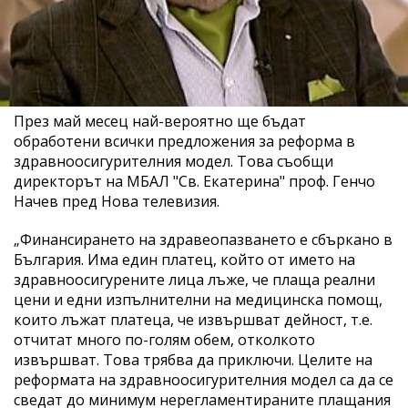
През май месец най-вероятно ще бъдат
обработени всички предложения за реформа в
здравноосигурителния модел. Това съобщи
директорът на МБАЛ "Св. Екатерина" проф. Генчо
Начев пред Нова телевизия.
„Финансирането на здравеопазването е сбъркано в
България. Има един платец, който от името на
здравноосигурените лица лъже, че плаща реални
цени и едни изпълнителни на медицинска помощ,
които лъжат платеца, че извършват дейност, т.е.
отчитат много по-голям обем, отколкото
извършват. Това трябва да приключи. Целите на
реформата на здравноосигурителния модел са да се
сведат до минимум нерегламентираните плащания