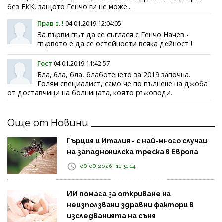
без ЕКК, защото Генчо ги не може...
Прав е. !
04.01.2019 12:04:05
За първи път да се съглася с Генчо Начев -
първото е да се остойности всяка дейност !
Гост
04.01.2019 11:42:57
Бла, бла, бла, блаботенето за 2019 започна.
Голям специалист, само че по пълнене на джоба
от доставчици на болницата, която ръководи.
Още от Новини
Гърция и Италия - с най-много случаи
на западнонилска треска в Европа
08.08.2026 | 11:31:14
ИИ помага за откриване на
неизползвани здравни фактори в
изследванията на съня