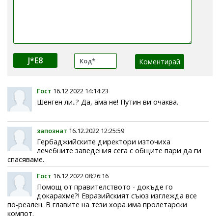
J*E8
Гост
16.12.2022 14:14:23
Шенген ли..? Да, ама не! Путин ви очаква.
запознат
16.12.2022 12:25:59
Гербаджийските директори източиха
лечебните заведения сега с общите пари да ги
спасяваме.
Гост
16.12.2022 08:26:16
Помощ от правителството - докъде го
докарахме?! Евразийският съюз изглежда все
по-реален. В главите на тези хора има пролетарски
компот.