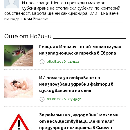
И после защо Шенген през крив макарон.
Субсидиране на стопански субекти по критерий
собственост. Европа ще ни санкционира, или ГЕРБ вече
ни водят към Евразия.
Още от Новини
Гърция и Италия - с най-много случаи
на западнонилска треска в Европа
08.08.2026 | 11:31:14
ИИ помага за откриване на
неизползвани здравни фактори в
изследванията на съня
08.08.2026 | 09:49:56
За реклами на „чудодейни“ мехлеми
от несъществуващи „лечители“
предупреди полицията в Смолян