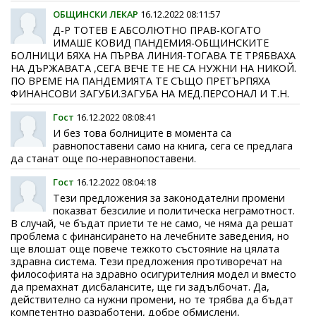
ОБЩИНСКИ ЛЕКАР
16.12.2022 08:11:57
Д-Р ТОТЕВ Е АБСОЛЮТНО ПРАВ-КОГАТО
ИМАШЕ КОВИД ПАНДЕМИЯ-ОБЩИНСКИТЕ
БОЛНИЦИ БЯХА НА ПЪРВА ЛИНИЯ-ТОГАВА ТЕ ТРЯБВАХА
НА ДЪРЖАВАТА ,СЕГА ВЕЧЕ ТЕ НЕ СА НУЖНИ НА НИКОЙ.
ПО ВРЕМЕ НА ПАНДЕМИЯТА ТЕ СЪЩО ПРЕТЪРПЯХА
ФИНАНСОВИ ЗАГУБИ.ЗАГУБА НА МЕД.ПЕРСОНАЛ И Т.Н.
Гост
16.12.2022 08:08:41
И без това болниците в момента са
равнопоставени само на книга, сега се предлага
да станат още по-неравнопоставени.
Гост
16.12.2022 08:04:18
Тези предложения за законодателни промени
показват безсилие и политическа неграмотност.
В случай, че бъдат приети те не само, че няма да решат
проблема с финансирането на лечебните заведения, но
ще влошат още повече тежкото състояние на цялата
здравна система. Тези предложения противоречат на
философията на здравно осигурителния модел и вместо
да премахнат дисбалансите, ще ги задълбочат. Да,
действително са нужни промени, но те трябва да бъдат
компетентно разработени, добре обмислени,