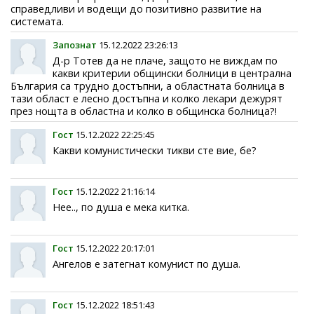
справедливи и водещи до позитивно развитие на
системата.
Запознат
15.12.2022 23:26:13
Д-р Тотев да не плаче, защото не виждам по
какви критерии общински болници в централна
България са трудно достъпни, а областната болница в
тази област е лесно достъпна и колко лекари дежурят
през нощта в областна и колко в общинска болница?!
Гост
15.12.2022 22:25:45
Какви комунистически тикви сте вие, бе?
Гост
15.12.2022 21:16:14
Нее.., по душа е мека китка.
Гост
15.12.2022 20:17:01
Ангелов е затегнат комунист по душа.
Гост
15.12.2022 18:51:43