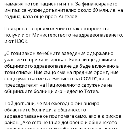
намалял поток пациенти и т.н. За финансирането
им пък са нужни допълнително около 60 млн. лв. на
година, каза още проф. Ангелов.
Подкрепа за предложението законопроектът
получи и от Министерството на здравеопазването,
и от НЗОК.
„С този закон лечебните заведения с държавно
участие се привилегироват. Едва ли ще доживея
общинското здравеопазване да бъде включено в
този списък. Ние също сме на предния фронт, ние
също участвахме в лечението на COVID“, каза
председателят на Националното сдружение на
общинските болници д-р Неделчо Тотев.
Той допълни, че МЗ ежегодно финансира
областните болници, а общинското
здравеопазване се подпомага само, ако е в рисков
район. „Ако сега не бъде добавено и общинското
здравеопазване към лечебните заведения, които