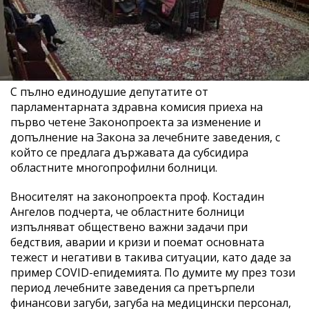
С пълно единодушие депутатите от
парламентарната здравна комисия приеха на
първо четене Законопроекта за изменение и
допълнение на Закона за лечебните заведения, с
който се предлага държавата да субсидира
областните многопрофилни болници.
Вносителят на законопроекта проф. Костадин
Ангелов подчерта, че областните болници
изпълняват обществено важни задачи при
бедствия, аварии и кризи и поемат основната
тежест и негативи в такива ситуации, като даде за
пример COVID-епидемията. По думите му през този
период лечебните заведения са претърпели
финансови загуби, загуба на медицински персонал,