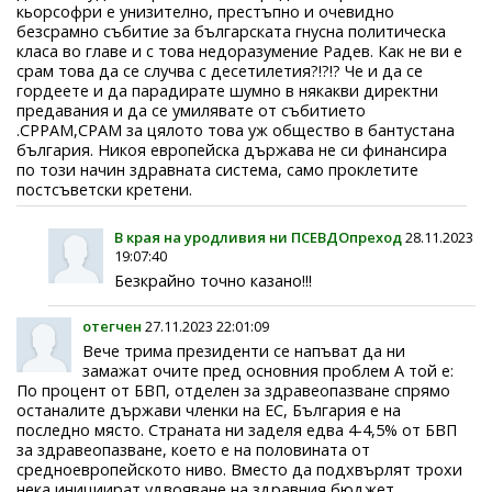
кьорсофри е унизително, престъпно и очевидно
безсрамно събитие за българската гнусна политическа
класа во главе и с това недоразумение Радев. Как не ви е
срам това да се случва с десетилетия?!?!? Че и да се
гордеете и да парадирате шумно в някакви директни
предавания и да се умилявате от събитието
.СРРАМ,СРАМ за цялото това уж общество в бантустана
българия. Никоя европейска държава не си финансира
по този начин здравната система, само проклетите
постсъветски кретени.
В края на уродливия ни ПСЕВДОпреход
28.11.2023
19:07:40
Безкрайно точно казано!!!
отегчен
27.11.2023 22:01:09
Вече трима президенти се напъват да ни
замажат очите пред основния проблем А той е:
По процент от БВП, отделен за здравеопазване спрямо
останалите държави членки на ЕС, България е на
последно място. Страната ни заделя едва 4-4,5% от БВП
за здравеопазване, което е на половината от
средноевропейското ниво. Вместо да подхвърлят трохи
нека инициират удвояване на здравния бюджет