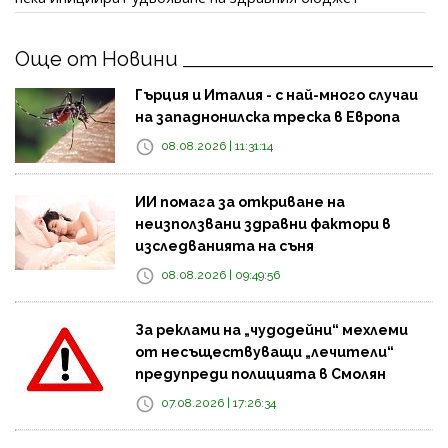
Още от Новини
Гърция и Италия - с най-много случаи
на западнонилска треска в Европа
08.08.2026 | 11:31:14
ИИ помага за откриване на
неизползвани здравни фактори в
изследванията на съня
08.08.2026 | 09:49:56
За реклами на „чудодейни“ мехлеми
от несъществуващи „лечители“
предупреди полицията в Смолян
07.08.2026 | 17:26:34