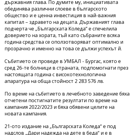
държавния глава. По думите му, инициативата
обединява различни слоеве в българското
общество и е ценна инвестиция в най-важния
капитал – здравето на децата. Държавният глава
подчерта че „Българската Коледа“ е спечелила
доверието на хората, тъй като събраните всяка
година средства се оползотворяват оптимално и
прозрачно и именно на това се дължи успехът й.
Събитието се проведе в УМБАЛ - Бургас, която е
сред 26-те болници в страната, подпомогнати през
настоящата година с високотехнологична
апаратура на обща стойност 2 283 576 лв.
По време на събитието в лечебното заведение бяха
отчетени постигнатите резултати по време на
кампания 2022/2023 и бяха обявени целите на
новата кампания.
21-ото издание на „Българската Коледа“ е под
надслов „Дари надежда на дете в беда“ и е в