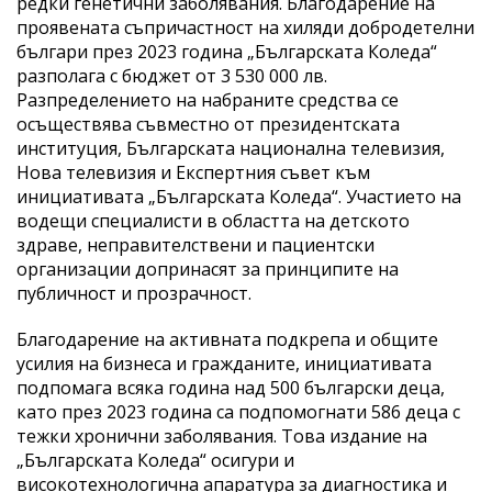
редки генетични заболявания. Благодарение на
проявената съпричастност на хиляди добродетелни
българи през 2023 година „Българската Коледа“
разполага с бюджет от 3 530 000 лв.
Разпределението на набраните средства се
осъществява съвместно от президентската
институция, Българската национална телевизия,
Нова телевизия и Експертния съвет към
инициативата „Българската Коледа“. Участието на
водещи специалисти в областта на детското
здраве, неправителствени и пациентски
организации допринасят за принципите на
публичност и прозрачност.
Благодарение на активната подкрепа и общите
усилия на бизнеса и гражданите, инициативата
подпомага всяка година над 500 български деца,
като през 2023 година са подпомогнати 586 деца с
тежки хронични заболявания. Това издание на
„Българската Коледа“ осигури и
високотехнологична апаратура за диагностика и