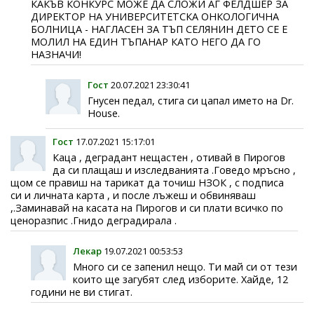
КАКЪВ КОНКУРС МОЖЕ ДА СЛОЖИ АГ ФЕЛДШЕР ЗА
ДИРЕКТОР НА УНИВЕРСИТЕТСКА ОНКОЛОГИЧНА
БОЛНИЦА - НАГЛАСЕН ЗА ТЪП СЕЛЯНИН ДЕТО СЕ Е
МОЛИЛ НА ЕДИН ТЪПАНАР КАТО НЕГО ДА ГО
НАЗНАЧИ!
Гост
20.07.2021 23:30:41
Гнусен педал, стига си цапал името на Dr.
House.
Гост
17.07.2021 15:17:01
Каца , деградант нещастен , отивай в Пирогов
да си плащаш и изследванията .Говедо мръсно ,
щом се правиш на тарикат да точиш НЗОК , с подписа
си и личната карта , и после лъжеш и обвиняваш
,.Заминавай на касата на Пирогов и си плати всичко по
ценоразпис .Гнидо деградирала .
Лекар
19.07.2021 00:53:53
Много си се запенил нещо. Ти май си от тези
които ще загубят след изборите. Хайде, 12
години не ви стигат.