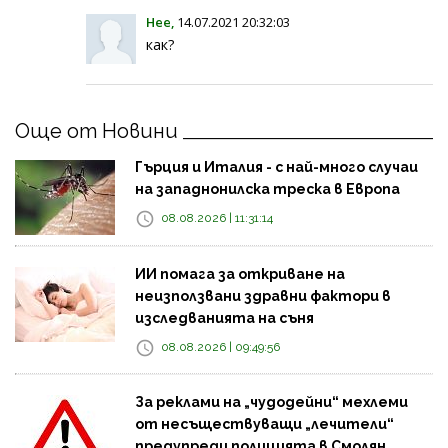
Нее,
14.07.2021 20:32:03
как?
Още от Новини
Гърция и Италия - с най-много случаи
на западнонилска треска в Европа
08.08.2026 | 11:31:14
ИИ помага за откриване на
неизползвани здравни фактори в
изследванията на съня
08.08.2026 | 09:49:56
За реклами на „чудодейни“ мехлеми
от несъществуващи „лечители“
предупреди полицията в Смолян