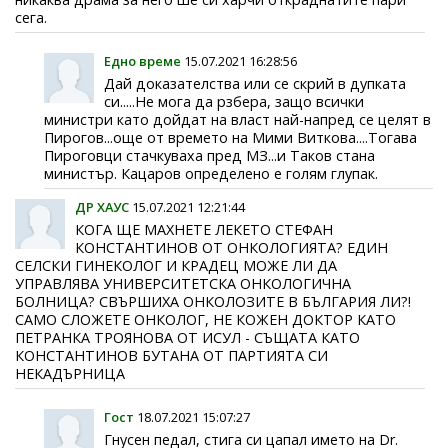
сега.
Едно време
15.07.2021 16:28:56
Дай доказателства или се скрий в дупката
си.....Не мога да рзбера, защо всички
министри като дойдат на власт най-напред се целят в
Пирогов...още от времето на Мими Виткова....Тогава
Пироговци стачкуваха пред МЗ...и Таков стана
министър. Кацаров определено е голям глупак.
ДР ХАУС
15.07.2021 12:21:44
КОГА ЩЕ МАХНЕТЕ ЛЕКЕТО СТЕФАН
КОНСТАНТИНОВ ОТ ОНКОЛОГИЯТА? ЕДИН
СЕЛСКИ ГИНЕКОЛОГ И КРАДЕЦ МОЖЕ ЛИ ДА
УПРАВЛЯВА УНИВЕРСИТЕТСКА ОНКОЛОГИЧНА
БОЛНИЦА? СВЪРШИХА ОНКОЛОЗИТЕ В БЪЛГАРИЯ ЛИ?!
САМО СЛОЖЕТЕ ОНКОЛОГ, НЕ КОЖЕН ДОКТОР КАТО
ПЕТРАНКА ТРОЯНОВА ОТ ИСУЛ - СЪЩАТА КАТО
КОНСТАНТИНОВ БУТАНА ОТ ПАРТИЯТА СИ
НЕКАДЪРНИЦА
Гост
18.07.2021 15:07:27
Гнусен педал, стига си цапал името на Dr.