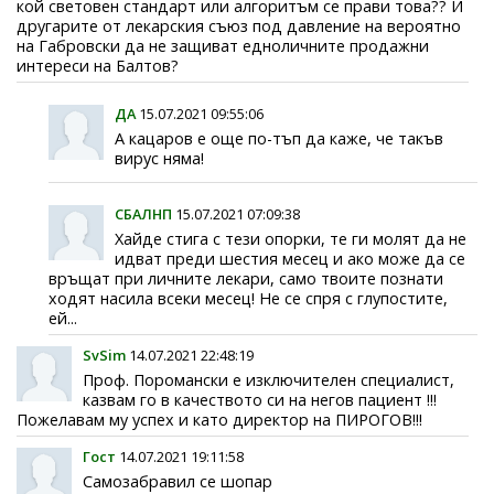
кой световен стандарт или алгоритъм се прави това?? И
другарите от лекарския съюз под давление на вероятно
на Габровски да не защиват едноличните продажни
интереси на Балтов?
ДА
15.07.2021 09:55:06
А кацаров е още по-тъп да каже, че такъв
вирус няма!
СБАЛНП
15.07.2021 07:09:38
Хайде стига с тези опорки, те ги молят да не
идват преди шестия месец и ако може да се
връщат при личните лекари, само твоите познати
ходят насила всеки месец! Не се спря с глупостите,
ей...
SvSim
14.07.2021 22:48:19
Проф. Поромански е изключителен специалист,
казвам го в качеството си на негов пациент !!!
Пожелавам му успех и като директор на ПИРОГОВ!!!
Гост
14.07.2021 19:11:58
Самозабравил се шопар