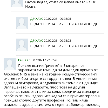
Гнусен педал, стига си цапал името на Dr.
House.
ДР ХАУС
20.07.2021 00:28:25
ПЕДАЛ Е СИНА ТИ - ЗЕТ ДА ТИ ДОВЕДЕ!
ДР ХАУС
20.07.2021 00:28:23
ПЕДАЛ Е СИНА ТИ - ЗЕТ ДА ТИ ДОВЕДЕ!
Гешев
15.07.2021 17:15:59
Понеже всички "ривете" в България от
здравната система, да ви дам един пример от
Албиона: NHS е вече на 73 години комунистически тип
система и британците се гордеят с нея! В Англия няма
здравни осигуровки, а здравната система е от данъци!
Заплащането на лекарите, плюс това на другия
персонал, плюс отстъпки за коли, кредити за жилище и
особено пенсии, здравните кадри са в привилегировани
позиции спрямо другите професии! Но, там няма
измислена здравна система от един зъболекар, мислещ