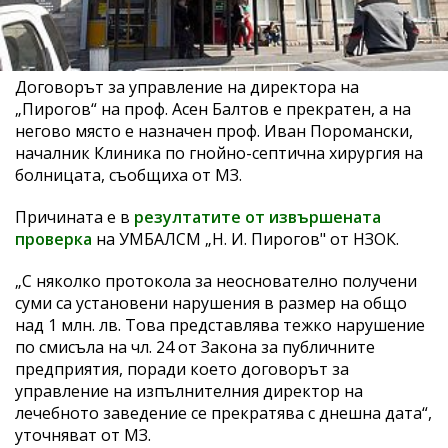
Договорът за управление на директора на
„Пирогов“ на проф. Асен Балтов е прекратен, а на
негово място е назначен проф. Иван Поромански,
началник Клиника по гнойно-септична хирургия на
болницата, съобщиха от МЗ.
Причината е в
резултатите от извършената
проверка
на УМБАЛСМ „Н. И. Пирогов" от НЗОК.
„С няколко протокола за неоснователно получени
суми са установени нарушения в размер на общо
над 1 млн. лв. Това представлява тежко нарушение
по смисъла на чл. 24 от Закона за публичните
предприятия, поради което договорът за
управление на изпълнителния директор на
лечебното заведение се прекратява с днешна дата“,
уточняват от МЗ.