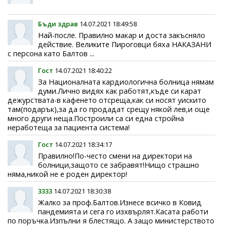
Бъди здрав
14.07.2021 18:49:58
Най-после. Правилно макар и доста закъсняло
действие. Великите Пироговци бяха НАКАЗАНИ
с персона като Балтов ...
Гост
14.07.2021 18:40:22
За Националната кардиологична болница нямам
думи.Лично видях как работят,къде си карат
дежурствата-в кафенето отсреща,как си носят уискито
там(подарък),за да го продадат срещу някой лев,и още
много други неща.Построили са си една стройна
неработеща за пациента система!
Гост
14.07.2021 18:34:17
Правилно!По-често смени на директори на
болници,защото се забравят!Нищо страшно
няма,никой не е роден директор!
3333
14.07.2021 18:30:38
Жалко за проф.Балтов.Изнесе всичко в Ковид
пандемията и сега го изхвърлят.Касата работи
по поръчка.Изпълни я блестящо. А защо министерството