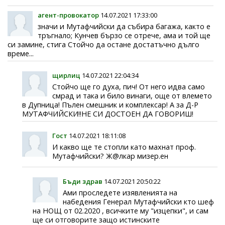
агент-провокатор
14.07.2021 17:33:00
значи и Мутафчийски да събира багажа, както е
тръгнало; Кунчев бързо се отрече, ама и той ще
си замине, стига Стойчо да остане достатъчно дълго
време...
щирлиц
14.07.2021 22:04:34
Стойчо ще го духа, пич! От него идва само
смрад и така и било винаги, още от влемето
в Дупница! Пълен смешник и комплексар! А за Д-Р
МУТАФЧИЙСКИ!!НЕ СИ ДОСТОЕН ДА ГОВОРИШ!
Гост
14.07.2021 18:11:08
И какво ще те стопли като махнат проф.
Мутафчийски? Ж@лкар мизер.ен
Бъди здрав
14.07.2021 20:50:22
Ами проследете изявленията на
набедения Генерал Мутафчийски кто шеф
на НОЩ от 02.2020 , всичките му "изцепки", и сам
ще си отговорите защо истинските