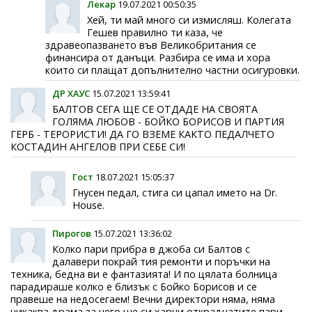
Лекар
19.07.2021 00:50:35
Хей, ти май много си измисляш. Колегата
Гешев правилно ти каза, че
здравеопазването във Великобритания се
финансира от данъци. Разбира се има и хора
които си плащат допълнително частни осигуровки.
ДР ХАУС
15.07.2021 13:59:41
БАЛТОВ СЕГА ЩЕ СЕ ОТДАДЕ НА СВОЯТА
ГОЛЯМА ЛЮБОВ - БОЙКО БОРИСОВ И ПАРТИЯ
ГЕРБ - ТЕРОРИСТИ! ДА ГО ВЗЕМЕ КАКТО ПЕДАЛЧЕТО
КОСТАДИН АНГЕЛОВ ПРИ СЕБЕ СИ!
Гост
18.07.2021 15:05:37
Гнусен педал, стига си цапал името на Dr.
House.
Пирогов
15.07.2021 13:36:02
Колко пари прибра в джоба си Балтов с
далавери покрай тия ремонти и поръчки на
техника, бедна ви е фантазията! И по цялата болница
парадираше колко е близък с Бойко Борисов и се
правеше на недосегаем! Вечни директори няма, няма
никаква драма за него ше си харчи откраднатите пари