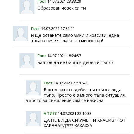
Гост
14.07.2021 23:33:29
Образован човек си ти
Гост
14.07.2021 17:35:11
и ще останете само умни и красиви, една
такава вече я гласят за министър!
Гост
14.07.2021 18:24:57
Балтов да не би да е дебел и тъп?!?
Гост
14.07.2021 22:20:43
Балтов нито е дебел, нито изглежда
тъпо. Просто е в много тъпа ситуация,
в която за съжаление сам се накисна
А ТИ??
14.07.2021 22:10:33
ДА НЕ БИ ДА СИ УМЕН И КРАСИВ?? ОТ
ХАРВВАРД?!?? ХАХАХХА