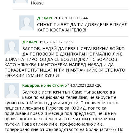
House.
ДР ХАУС
20.07.2021 00:31:44
СИНЪТ ТИ ЗЕТ ДА ТИ ДОВЕДЕ ЧЕ Е ПЕДАЛ
КАТО КОСТА АНГЕЛОВ!
ДР ХАУС
15.07.2021 12:17:55
БАЛТОВ, НЕДЕЙ ДА РЕВЕШ СЕГА! ВИКНИ БОЙКО
ДА ТЕ ПОВОЗИ В ДЖИПКАТА! НОРМАЛНО ЛИ Е
ШЕФА НА ПИРОГОВ ДА СЕ ВОЗИ В ДЖИП С БОРИСОВ
КАТО НЯКАКВА ШАНТОНЕРКА НАПРЕД-НАЗАД И ДА
ПОКАЗВАТЕ ПЪТИЩА? И ТИ И МУТАФЧИЙСКИ СТЕ КАТО
НЯКАКВИ ГУМЕНИ КУКЛИ!
Кацаров, но не Стойчо
14.07.2021 23:37:20
Балтов е истински тъп. Само тъпак може да
каже по национална телевизия, че вирусът е
тунингован. И много други изцепки. Познавам няколко
пациенти лежали в Пирогов за КОВИД, които са
привиквани през 2-3 месеца под предтекст, че ще им
правят контролен скенер и са отчитани по клинични
пътеки. Това етично ли е, професионално ли е,
толерирано лие от ръководството на болницата???? По