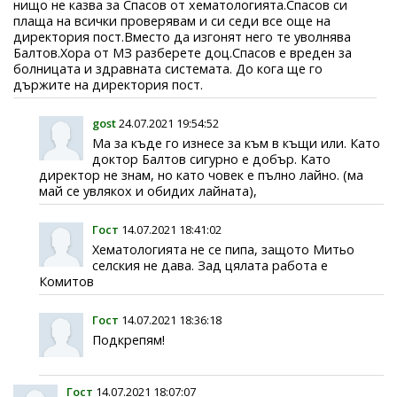
нищо не казва за Спасов от хематологията.Спасов си
плаща на всички проверявам и си седи все още на
директория пост.Вместо да изгонят него те уволнява
Балтов.Хора от МЗ разберете доц.Спасов е вреден за
болницата и здравната системата. До кога ще го
държите на директория пост.
gost
24.07.2021 19:54:52
Ма за къде го изнесе за към в къщи или. Като
доктор Балтов сигурно е добър. Като
директор не знам, но като човек е пълно лайно. (ма
май се увлякох и обидих лайната),
Гост
14.07.2021 18:41:02
Хематологията не се пипа, защото Митьо
селския не дава. Зад цялата работа е
Комитов
Гост
14.07.2021 18:36:18
Подкрепям!
Гост
14.07.2021 18:07:07