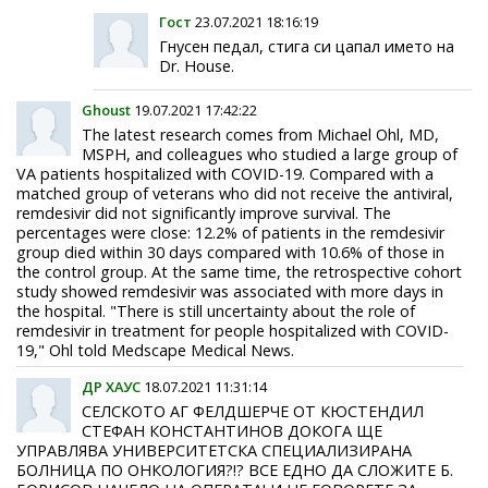
Гост
23.07.2021 18:16:19
Гнусен педал, стига си цапал името на
Dr. House.
Ghoust
19.07.2021 17:42:22
The latest research comes from Michael Ohl, MD,
MSPH, and colleagues who studied a large group of
VA patients hospitalized with COVID-19. Compared with a
matched group of veterans who did not receive the antiviral,
remdesivir did not significantly improve survival. The
percentages were close: 12.2% of patients in the remdesivir
group died within 30 days compared with 10.6% of those in
the control group. At the same time, the retrospective cohort
study showed remdesivir was associated with more days in
the hospital. "There is still uncertainty about the role of
remdesivir in treatment for people hospitalized with COVID-
19," Ohl told Medscape Medical News.
ДР ХАУС
18.07.2021 11:31:14
СЕЛСКОТО АГ ФЕЛДШЕРЧЕ ОТ КЮСТЕНДИЛ
СТЕФАН КОНСТАНТИНОВ ДОКОГА ЩЕ
УПРАВЛЯВА УНИВЕРСИТЕТСКА СПЕЦИАЛИЗИРАНА
БОЛНИЦА ПО ОНКОЛОГИЯ?!? ВСЕ ЕДНО ДА СЛОЖИТЕ Б.