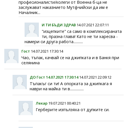
професионалисти/колеги от Военна б-ца не
заслужават наказнието Мутфчийски да им е
Началник...
И ТИ БЪДИ ЗДРАВ
14.07.2021 22:07:11
"изцепките" са само в комплексираната
ти, празна глава! Като не ти харесва -
намери си друга работа...........
Гост
14.07.2021 17:30:14
Чао, тъпак, качвай се на джипката и в Банкя при
селянина
ДО Гост 14.07.2021 17:30:14
14.07.2021 22:09:12
Тъпакъг си ти! А опорката за джипкага я
наври на майка ти в................
Лекар
19.07.2021 00:40:21
Герберите изпълзяха от дупките си.