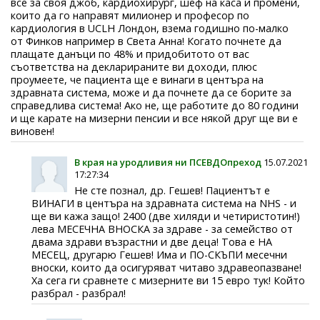
все за своя джоб, кардиохирург, шеф на каса и промени,
които да го направят милионер и професор по
кардиология в UCLH Лондон, взема годишно по-малко
от Финков например в Света Анна! Когато почнете да
плащате данъци по 48% и придобитото от вас
съответства на декларираните ви доходи, плюс
проумеете, че пациента ще е винаги в центъра на
здравната система, може и да почнете да се борите за
справедлива система! Ако не, ще работите до 80 години
и ще карате на мизерни пенсии и все някой друг ще ви е
виновен!
В края на уродливия ни ПСЕВДОпреход
15.07.2021
17:27:34
Не сте познал, др. Гешев! Пациентът е
ВИНАГИ в центъра на здравната система на NHS - и
ще ви кажа защо! 2400 (две хиляди и четиристотин!)
лева МЕСЕЧНА ВНОСКА за здраве - за семейство от
двама здрави възрастни и две деца! Това е НА
МЕСЕЦ, другарю Гешев! Има и ПО-СКЪПИ месечни
вноски, които да осигуряват читаво здравеопазване!
Ха сега ги сравнете с мизерните ви 15 евро тук! Който
разбрал - разбрал!