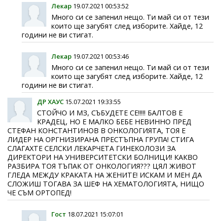
Лекар
19.07.2021 00:53:52
Много си се запенил нещо. Ти май си от тези
които ще загубят след изборите. Хайде, 12
години не ви стигат.
Лекар
19.07.2021 00:53:46
Много си се запенил нещо. Ти май си от тези
които ще загубят след изборите. Хайде, 12
години не ви стигат.
ДР ХАУС
15.07.2021 19:33:55
СТОЙЧО И МЗ, СЪБУДЕТЕ СЕ!!!!! БАЛТОВ Е
КРАДЕЦ, НО Е МАЛКО БЕБЕ НЕВИННО ПРЕД
СТЕФАН КОНСТАНТИНОВ В ОНКОЛОГИЯТА, ТОЯ Е
ЛИДЕР НА ОРГНИЗИРАНА ПРЕСТЪПНА ГРУПА! СТИГА
СЛАГАХТЕ СЕЛСКИ ЛЕКАРЧЕТА ГИНЕКОЛОЗИ ЗА
ДИРЕКТОРИ НА УНИВЕРСИТЕТСКИ БОЛНИЦИ! КАКВО
РАЗБИРА ТОЯ ТЪПАК ОТ ОНКОЛОГИЯ??? ЦЯЛ ЖИВОТ
ГЛЕДА МЕЖДУ КРАКАТА НА ЖЕНИТЕ! ИСКАМ И МЕН ДА
СЛОЖИШ ТОГАВА ЗА ШЕФ НА ХЕМАТОЛОГИЯТА, НИЩО
ЧЕ СЪМ ОРТОПЕД!
Гост
18.07.2021 15:07:01