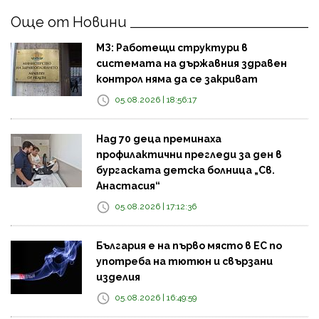
Още от Новини
МЗ: Работещи структури в
системата на държавния здравен
контрол няма да се закриват
05.08.2026 | 18:56:17
Над 70 деца преминаха
профилактични прегледи за ден в
бургаската детска болница „Св.
Анастасия“
05.08.2026 | 17:12:36
България е на първо място в ЕС по
употреба на тютюн и свързани
изделия
05.08.2026 | 16:49:59