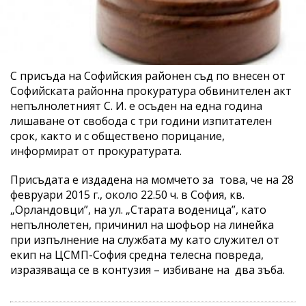
С присъда на Софийския районен съд по внесен от
Софийската районна прокуратура обвинителен акт
непълнолетният С. И. е осъден на една година
лишаване от свобода с три години изпитателен
срок, както и с обществено порицание,
информират от прокуратурата.
Присъдата е издадена на момчето за това, че на 28
февруари 2015 г., около 22.50 ч. в София, кв.
„Орландовци”, на ул. „Старата воденица”, като
непълнолетен, причинил на шофьор на линейка
при изпълнение на службата му като служител от
екип на ЦСМП-София средна телесна повреда,
изразяваща се в контузия – избиване на два зъба.