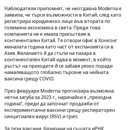
Наблюдатели припомнят, че неотдавна Moderna е
заявила, че търси възможности в Китай, след като
регистрира юридическо лице във втората по
големина икономика в света. Преди това
компанията не е имала присъствие в
континентален Китай. Тя отвори офис в Хонконг
миналата година като част от експанзията си в
Азия. Желанието й да стъпи на пазара в
континентален Китай идва в момент, в който
ръстът на приходите й се забавя рязко поради
намаляващото глобално търсене на нейната
ваксина срещу COVID.
През февруари Moderna прогнозира възможна
нетна загуба за 2023 г., наричайки я „преходна
година“, преди да започнат продажби от
експериментални ваксини срещу респираторен
синцитиален вирус (RSV) и грип.
За тези ваксини, базирани на същата иРНК