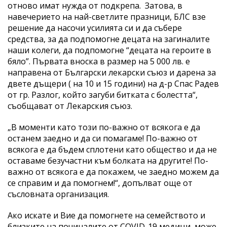
отново имат нужда от подкрепа. Затова, в
навечерието на най-светлите празници, БЛС взе
решение да насочи усилията си и да събере
средства, за да подпомогне децата на загиналите
наши колеги, да подпомогне “децата на героите в
бяло”. Първата вноска в размер на 5 000 лв. е
направена от Български лекарски съюз и дарена за
двете дъщери ( на 10 и 15 години) на д-р Спас Радев
от гр. Разлог, който загуби битката с болестта“,
съобщават от Лекарския съюз.
„В моменти като този по-важно от всякога е да
останем заедно и да си помагаме! По-важно от
всякога е да бъдем сплотени като общество и да не
оставаме безучастни към болката на другите! По-
важно от всякога е да покажем, че заедно можем да
се справим и да помогнем!“, допълват още от
съсловната организация.
Ако искате и Вие да помогнете на семейството и
близките на починалите от COVID-19 медици, може