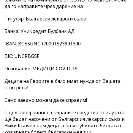
да го направите чрез дарение на:
Титуляр: Български лекарски съюз
Банка: УниКредит Булбанк АД
IВАN: BG55UNCR70001523991300
BIC: UNCRBGSF
Основание: МЕДИЦИ COVID-19
Децата на Героите в бяло имат нужда от Вашата
подкрепа!
Само заедно можем да се справим!
С цел прозрачност, събраните средства от каузата
ще бъдат насочени от Българския лекарски съюз и
Ники Кънчев към децата на изгубилите битката с
коварната болест български медици.