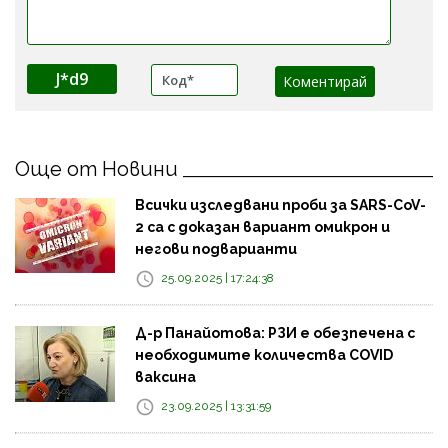
J*d9
Още от Новини
Всички изследвани проби за SARS-CoV-
2 са с доказан вариант омикрон и
негови подварианти
25.09.2025 | 17:24:38
Д-р Панайотова: РЗИ е обезпечена с
необходимите количества COVID
ваксина
23.09.2025 | 13:31:59