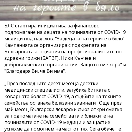
БЛС стартира инициатива за финансово
подпомагане на децата на починалите от COVID-19
медици под надслов: “За децата на героите в бяло”.
Кампанията се организира с подкрепата на
Българската асоциация на професионалистите по
здравни грижи (БАПЗГ), Ники Кънчев и
доброволческите организации "Защото сме хора" и
"Благодаря Ви, че Ви има".
„През последните десет месеца десетки
медицински специалисти, загубиха битката с
коварната болест COVID-19, а съдбите на техните
семейства останаха белязани завинаги. Още през
май месец Български лекарски съюз откри сметка
за подпомагане на семействата и близките на
починалите от COVID-19 медици и за щастие
успяхме да помогнем на част от тях. Сега обаче те