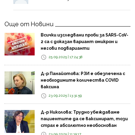
Още от Новини
Всички изследвани проби за SARS-CoV-
2 са с доказан вариант омикрон и
негови подварианти
25.09.2025 | 17:24:38
Д-р Панайотова: РЗИ е обезпечена с
необходимите количества COVID
ваксина
23.09.2025 | 13:31:59
Д-р Николова: Трудно убеждаваме
пациентите да се ваксинират, този
страх е абсолютно необоснован
23.09.2025 | 11:19:17