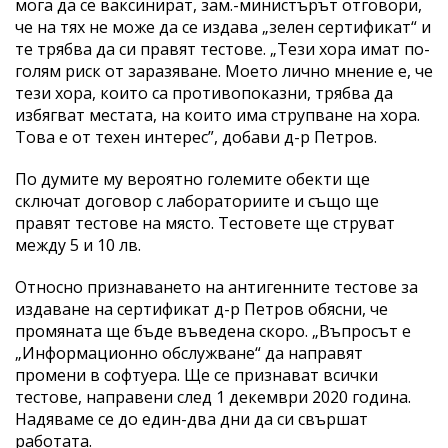
мога да се ваксинират, зам.-министърът отговори,
че на тях не може да се издава „зелен сертификат“ и
те трябва да си правят тестове. „Тези хора имат по-
голям риск от заразяване. Моето лично мнение е, че
тези хора, които са противопоказни, трябва да
избягват местата, на които има струпване на хора.
Това е от техен интерес”, добави д-р Петров.
По думите му вероятно големите обекти ще
сключат договор с лабораториите и също ще
правят тестове на място. Тестовете ще струват
между 5 и 10 лв.
Относно признаването на антигенните тестове за
издаване на сертификат д-р Петров обясни, че
промяната ще бъде въведена скоро. „Въпросът е
„Информационно обслужване“ да направят
промени в софтуера. Ще се признават всички
тестове, направени след 1 декември 2020 година.
Надяваме се до един-два дни да си свършат
работата.