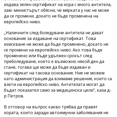
издава зелен сертификат на хора с много антитела,
зам.-министърът обясни, че мярката у нас не може
да се промени, докато не бъде променена на
европейско ниво.
„Наличните след боледуване антитела не дават
основание за издаване на сертификат. Това
изискване не може да бъде променено, докато не
се промени на европейско ниво. Ако това бъде
променено или бъде удължен срокът след
преболедуване, което е възможно някой ден да
стане, тогава ще може да бъде издаван и
сертификат на такова основание. Ние не можем
като администрация да взимаме решения, които са
взети на европейско ниво. Антителата могат да
бъдат показател само за медицински цели“, каза д-
р Петров.
В отговор на въпрос какво трябва да правят
хората, които заради автоимунни заболявания не