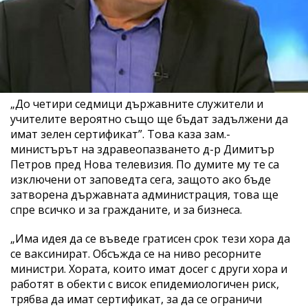
„До четири седмици държавните служители и
учителите вероятно също ще бъдат задължени да
имат зелен сертификат”. Това каза зам.-
министърът на здравеопазването д-р Димитър
Петров пред Нова телевизия. По думите му те са
изключени от заповедта сега, защото ако бъде
затворена държавната администрация, това ще
спре всичко и за гражданите, и за бизнеса.
„Има идея да се въведе гратисен срок тези хора да
се ваксинират. Обсъжда се на ниво ресорните
министри. Хората, които имат досег с други хора и
работят в обекти с висок епидемиологичен риск,
трябва да имат сертификат, за да се ограничи