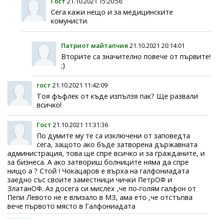
Гост
21.10.2021 15:20:56
Сега кажи нещо и за медицинските
комунисти.
Патриот майтапчия
21.10.2021 20:14:01
Вторите са значително повече от първите!
;)
гост
21.10.2021 11:42:09
Тоя фъфлек от къде изпълзя пак? Ще развали
всичко!
Гост
21.10.2021 11:31:36
По думите му те са изключени от заповедта
сега, защото ако бъде затворена държавната
администрация, това ще спре всичко и за гражданите, и
за бизнеса. А ако затвориш болниците няма да спре
нищо а ? Стой ! Чокацаров е върха на галфониадата
заедно със своите заместници чички ПетрОФ и
ЗлатанОФ. Аз досега си мислех ,че по-голям галфон от
Пепи Левото не е влизало в МЗ, ама ето ,че отстъпва
вече първото място в Галфониадата