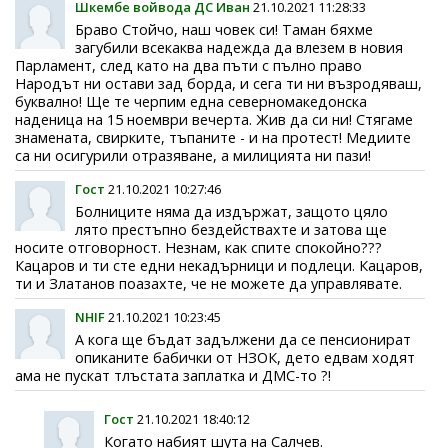
Шкембе войвода ДС Иван
21.10.2021 11:28:33
Браво Стойчо, наш човек си! Таман бяхме
загубили всекаква надежда да влезем в новия
Парламент, след като на два пъти с пълно право
Народът ни остави зад борда, и сега ти ни възродяваш,
буквално! Ще те черпим една северномакедонска
наденица на 15 ноември вечерта. Жив да си ни! Стягаме
знамената, свирките, тъпаните - и на протест! Медиите
са ни осигурили отразяване, а милицията ни пази!
Гост
21.10.2021 10:27:46
Болниците няма да издържат, защото цяло
лято престъпно бездействахте и затова ще
носите отговорност. Незнам, как спите спокойно???
Кацаров и ти сте едни некадърници и подлеци. Кацаров,
ти и Златанов поазахте, че не можете да управлявате.
NHIF
21.10.2021 10:23:45
А кога ще бъдат задължени да се пенсионират
опиканите бабички от НЗОК, дето едвам ходят
ама не пускат тлъстата заплатка и ДМС-то ?!
Гост
21.10.2021 18:40:12
Когато набият шута на Салчев.