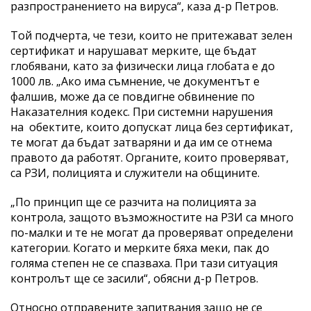
разпространението на вируса“, каза д-р Петров.
Той подчерта, че тези, които не притежават зелен
сертификат и нарушават мерките, ще бъдат
глобявани, като за физически лица глобата е до
1000 лв. „Ако има съмнение, че документът е
фалшив, може да се повдигне обвинение по
Наказателния кодекс. При системни нарушения
на обектите, които допускат лица без сертификат,
те могат да бъдат затваряни и да им се отнема
правото да работят. Органите, които проверяват,
са РЗИ, полицията и служители на общините.
„По принцип ще се разчита на полицията за
контрола, защото възможностите на РЗИ са много
по-малки и те не могат да проверяват определени
категории. Когато и мерките бяха меки, пак до
голяма степен не се спазваха. При тази ситуация
контролът ще се засили“, обясни д-р Петров.
Относно отправените запитвания защо не се