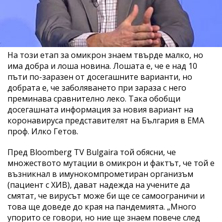
На този етап за омикрон знаем твърде малко, но
има добра и лоша новина. Лошата е, че е над 10
пъти по-заразен от досегашните варианти, но
добрата е, че заболяването при зараза с него
преминава сравнително леко. Така обобщи
досегашната информация за новия вариант на
коронавируса представителят на България в ЕМА
проф. Илко Гетов.
Пред Bloomberg TV Bulgaira той обясни, че
множеството мутации в омикрон и фактът, че той е
възникнал в имунокомпрометиран организъм
(пациент с ХИВ), дават надежда на учените да
смятат, че вирусът може би ще се самоограничи и
това ще доведе до края на пандемията. „Много
упорито се говори, но ние ще знаем повече след