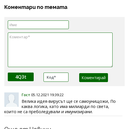
Коментари по темата
4Q3t
Гост
05.12.2021 19:39:22
Велика идея-вирусът ще се самоунищожи, По
каква логика, като има милиарди по света,
които не са преболедували и имунизирани.