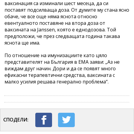
ваксинация са изминали шест месеца, да си
поставят подсилваща доза. От думите му стана ясно
обаче, че все още няма яснота относно
евентуалното поставяне на втора доза от
ваксината на Janssen, която е еднодозова. Той
предположи, че през следващата година такава
яснота ще има.
По отношение на имунизациите като цяло
представителят на България в ЕМА заяви: „Аз не
виждам друг начин. Дори и да се появят много
ефикасни терапевтични средства, ваксината с
малко усилия решава генерално проблема“.
СПОДЕЛИ: