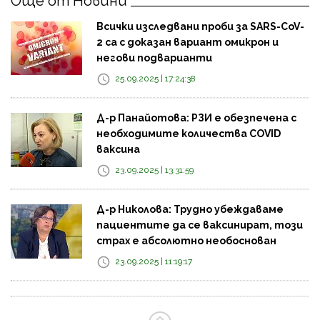
Още от Новини
Всички изследвани проби за SARS-CoV-
2 са с доказан вариант омикрон и
негови подварианти
25.09.2025 | 17:24:38
Д-р Панайотова: РЗИ е обезпечена с
необходимите количества COVID
ваксина
23.09.2025 | 13:31:59
Д-р Николова: Трудно убеждаваме
пациентите да се ваксинират, този
страх е абсолютно необоснован
23.09.2025 | 11:19:17