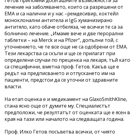
Гетов припомни досегашните възможности за
лечение на заболяването, които са разрешени от
ЕМА и са налични и у нас –ремдесивир, коктейл
моноклонални антитела и IgG хуманизирано
антитяло, като обаче отбеляза, че всички те са за
болнично лечение. „Имаме вече и две перорални
таблетки – на Merck и на Pfizer“, допълни той, с
уточнението, че те все още не са одобрени от ЕМА.
Тези лекарства са скъпи и ще се прилагат при
определени случаи по преценка на лекаря, тъй като
са специфични, вметна проф. Гетов. Какъв ще е
редът на предписването и отпускането им на
пациенти, предстои да се уточни от здравните
власти.
На етап оценка е и медикамент на GlaxoSmithKline,
стана ясно още от думите му. Специалистът
предположи, че резултатът от оценката ще е ясен в
края на тази или началото на следващата година.
Проф. Илко Гетов посъветва всички, от чиято