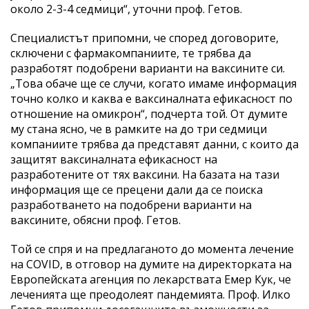
около 2-3-4 седмици“, уточни проф. Гетов.
Специалистът припомни, че според договорите,
сключени с фармакомпаниите, те трябва да
разработят подобрени варианти на ваксините си.
„Това обаче ще се случи, когато имаме информация
точно колко и каква е ваксиналната ефикасност по
отношение на омикрон“, подчерта той. От думите
му стана ясно, че в рамките на до три седмици
компаниите трябва да представят данни, с които да
защитят ваксиналната ефикасност на
разработените от тях ваксини. На базата на тази
информация ще се прецени дали да се поиска
разработването на подобрени варианти на
ваксините, обясни проф. Гетов.
Той се спря и на предлаганото до момента лечение
на COVID, в отговор на думите на директорката на
Европейската агенция по лекарствата Емер Кук, че
леченията ще преодолеят пандемията. Проф. Илко