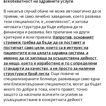
всеобхватност на здравните услуги
.
В никакъв случай обаче не може автоматично да се
приеме, че само лечебно заведение, което развива
тези специалности, е „комплексно“, и затова
неговата структура да бъде избрана да се
финансира и развива, без прилагане на други
критерии и ясни правила.
Напротив, основният
стремеж трябва да бъде да се поставят и
постигнат само цели, които са в интерес на
пациентите и на цялата здравна система, а
именно да се заплаща за осъществена дейност,
за нещо, което е изработено и то с определени
стандарти за качество, а не просто за налични
структури и брой легла
. Още повече че
специализираните болници, развиващи само една
или близки/свързани специалности, могат да бъдат
много по-добри в това, което правят, точно
защото са насочили всичките си усилия за
усъвършенстване в конкретната дейност.