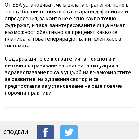
От ББА установяват, че в цялата стратегия, поне в
частта болнична помощ, са вкарани дефиниции и
определения, за които не е ясно какво точно
съдържат, и така заинтересованите лица нямат
възможност обективно да преценят какво се
планира, а това генерира допълнителен хаос в
системата.
Съдържащите се в стратегията неясноти и
неточно отразяване на реалната ситуация в
здравеопазването са в ущърб на възможностите
за развитие на здравния сектор и са
предпоставка за установяване на още повече
порочни практики.
СПОДЕЛИ: