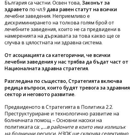
България са частни. Освен това,
Законът за
здравето
по чл.9
дава равен статут на всички
лечебни заведения. Неприемливо е
дискриминирането на толкова голям брой от
лечебните заведения, които не са предвидени в
намеренията на държавата за това какво ще се
случва в цялостната ни здравна система.
От асоциацията са категорични, че всички
лечебни заведения у нас трябва да бъдат част от
Националната здравна стратегия
.
Разгледана по същество, Стратегията включва
редица въпроси, които будят тревога за здравния
сектор и неговото развитие
.
Предвиденото в Стратегията в Политика 2.2.
Преструктуриране и технологично развитие на
болничната помощ – Основни насоки на
политиката са:
„
…
в районите в които има излишък
на болнични ресурси, НЗОК ще сключва селективно