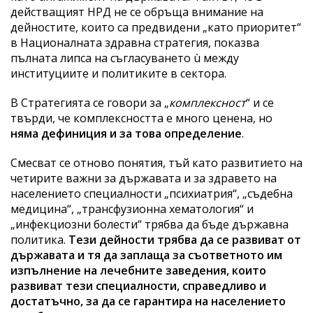
действащият НРД не се обръща внимание на
дейностите, които са предвидени „като приоритет“
в Националната здравна стратегия, показва
пълната липса на съгласуването ù между
институциите и политиките в сектора.
В Стратегията се говори за „
комплексност
“ и се
твърди, че комплексността е много ценена, но
няма дефиниция и за това определение
.
Смесват се отново понятия, тъй като развитието на
четирите важни за държавата и за здравето на
населението специалности „психиатрия“, „съдебна
медицина“, „трансфузионна хематология“ и
„инфекциозни болести“ трябва да бъде държавна
политика.
Тези дейности трябва да се развиват от
държавата и тя да заплаща за съответното им
изпълнение на лечебните заведения, които
развиват тези специалности, справедливо и
достатъчно, за да се гарантира на населението