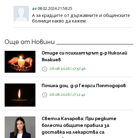
аз
08.02.2024 21:58:25
А за крадците от държавните и общинските
болници какво да кажем.
Още от Новини
Отиде си психиатърът д-р Николай
Янакиев
06.08.2026 | 17:57:46
Почина доц. д-р Георги Поптодоров
06.08.2026 | 17:12:42
Светла Качарова: При редките
болести общите правила за
доставка на лекарства са