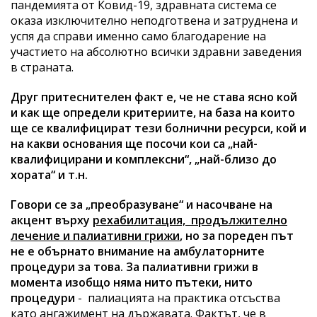
пандемията от Ковид-19, здравната система се
оказа изключително неподготвена и затруднена и
успя да справи именно само благодарение на
участието на абсолютно всички здравни заведения
в страната.
Друг притеснителен факт е, че не става ясно кой
и как ще определи критериите, на база на които
ще се квалифицират тези болнични ресурси, кой и
на какви основания ще посочи кои са „най-
квалифицирани и комплексни“, „най-близо до
хората“ и т.н.
Говори се за „преобразуване“ и насочване на
акцент върху
рехабилитация, продължително
лечение и палиативни грижи
, но за пореден път
не е обърнато внимание на амбулаторните
процедури за това. За палиативни грижи в
момента изобщо няма
нито пътеки, нито
процедури
- палиацията на практика отсъства
като ангажимент на държавата. Фактът, че в