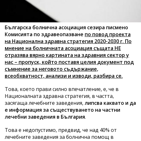
Българска болнична асоциация сезира писмено
Комисията по здравеопазване
по повод проекта
на Национална здравна стратегия 2020-2030 г. По
мнение на болничната асоциация същата НЕ
отразява вярно картината на здравния сектор у
нас – пропуск, който поставя целия документ под
съмнение за неговото съдържание,
всеобхватност, анализи и изводи, разбира се.
Това, което прави силно впечатление, е, че в
Националната здравна стратегия, в частта,
засягаща лечебните заведения,
липсва каквато и да
е информация за съществуването на частни
лечебни заведения в България
.
Това е недопустимо, предвид, че над 40% от
лечебните заведения за болнична помощ в