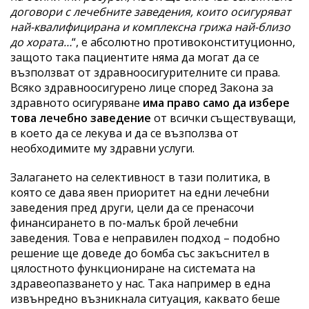
договори с лечебните заведения, които осигуряват
най-квалифицирана и комплексна грижа най-близо
до хората
…
“, е абсолютно противоконституционно,
защото така пациентите няма да могат да се
възползват от здравноосигурителните си права.
Всяко здравноосигурено лице според Закона за
здравното осигуряване
има право само да избере
това лечебно заведение
от всички съществуващи,
в което да се лекува и да се възползва от
необходимите му здравни услуги.
Залагането на селективност в тази политика, в
която се дава явен приоритет на едни лечебни
заведения пред други, цели да се пренасочи
финансирането в по-малък брой лечебни
заведения. Това е неправилен подход – подобно
решение ще доведе до бомба със закъснител в
цялостното функциониране на системата на
здравеопазването у нас. Така например в една
извънредно възникнала ситуация, каквато беше