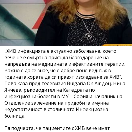
„ХИВ инфекцията е актуално заболяване, което
вече не е смъртна присъда благодарение на
напредъка на медицината и ефективните терапии.
Важно е да се знае, че е добре поне веднъж в
годината хората да си правят изследване за ХИВ“.
Това каза пред телевизия Bulgaria On Air доц. Нина
Янчева, ръководител на Катедрата по
инфекциозни болести в МУ – София и началник на
Отделение за лечение на придобита имунна
недостатъчност в столичната Инфекциозна
болница.
Тя подчерта, че пациентите с ХИВ вече имат