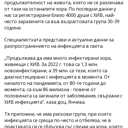
продължителност на живота, която не се различава
от тази на останалите хора. По последни данни у
нас са регистрирани близо 4000 души с ХИВ, най-
често заразените са във възрастовата група 30-39
години.
Специалистката представи и актуални данни за
разпространението на инфекцията в света.
„Продължава да има много инфектирани хора,
живеещи с ХИВ. За 2022 г. това са 1,3 млн.
новоинфектирани, а 39 млн. са тези, които са
диагностицирани с инфекцията в момента. От
началото на пандемията, от 80-те години до
момента, са към 86 милиона - повече от
половината са загинали от заболявания, свързани с
ХИВ инфекцията", каза доц. Янчева.
Тя припомни, че има рискови групи, при които
инфекцията се среща по-често и отбеляза, че в
практиката си се сблъсква със случаи на хора, които