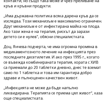
контакти, но също така може и чрез преливане на
кръв и кръвни продукти.
„Има държавна политика всяка дарена кръв да се
изследва. Този механизъм е максимално ограничен.
Друг механизъм е от инфектирана майка на плода.
Ако тази жена е на терапия, рискът да зарази
детето си е нулев", обясни специалистката.
Доц. Янчева подчерта, че има огромна промяна в
медикаментозното лечение на инфекцията през
последните десетилетия. И ако през 1995 г., когато
се въвежда комбинираната терапия, хората с ХИВ
са приемали до 20 таблетки дневно, днес те вземат
само по 1 таблетка и това им гарантира добро
здраве и пълноценен качествен живот.
„Инфекцията не може да бъде напълно
ликвидирана. Терапията се приема цял живот“, каза
още специалистката.