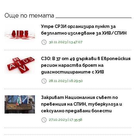
Още по темата
Утре СРЗИ организира пункт за
безплатно изследване за ХИВ/СПИН
30.11.2023 | 13:47:07
СЗО: В 37 от 49 държави в Европейския
регион нараства броят на
диагностицираните с ХИВ
28.11.2023 | 16:29:50
Закриват Националния съвет по
превенция на СПИН, туберкулоза и
сексуално предавани болести
27.10.2023 | 17:35:58