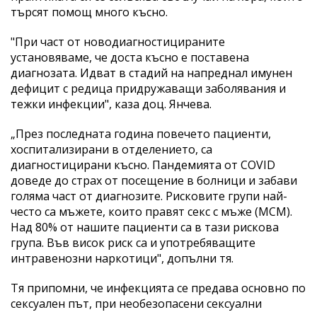
търсят помощ много късно.
"При част от новодиагностицираните
установяваме, че доста късно е поставена
диагнозата. Идват в стадий на напреднал имунен
дефицит с редица придружаващи заболявания и
тежки инфекции", каза доц. Янчева.
„През последната година повечето пациенти,
хоспитализирани в отделението, са
диагностицирани късно. Пандемията от COVID
доведе до страх от посещение в болници и забави
голяма част от диагнозите. Рисковите групи най-
често са мъжете, които правят секс с мъже (МСМ).
Над 80% от нашите пациенти са в тази рискова
група. Във висок риск са и употребяващите
интравенозни наркотици", допълни тя.
Тя припомни, че инфекцията се предава основно по
сексуален път, при необезопасени сексуални