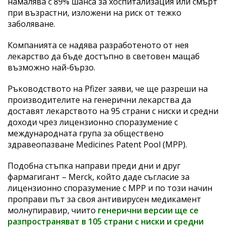
намалява с 89% шанса за хоспитализация или смърт
при възрастни, изложени на риск от тежко
заболяване.
Компанията се надява разработеното от нея
лекарство да бъде достъпно в световен мащаб
възможно най-бързо.
Ръководството на Pfizer заяви, че ще разреши на
производителите на генерични лекарства да
доставят лекарството на 95 страни с ниски и средни
доходи чрез лицензионно споразумение с
международната група за обществено
здравеопазване Medicines Patent Pool (MPP).
Подобна стъпка направи преди дни и друг
фармагигант – Merck, който даде съгласие за
лицензионно споразумение с MPP и по този начин
проправи път за своя антивирусен медикамент
молнупиравир, чиито
генерични версии ще се
разпространяват в 105 страни с ниски и средни