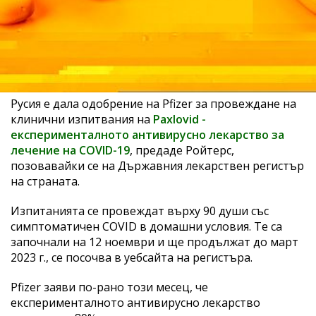
Русия e дала одобрение на Pfizer за провеждане на
клинични изпитвания на
Paxlovid -
експерименталното антивирусно лекарство за
лечение на COVID-19
, предаде Ройтерс,
позовавайки се на Държавния лекарствен регистър
на страната.
Изпитанията се провеждат върху 90 души със
симптоматичен COVID в домашни условия. Те са
започнали на 12 ноември и ще продължат до март
2023 г., се посочва в уебсайта на регистъра.
Pfizer заяви по-рано този месец, че
експерименталното антивирусно лекарство