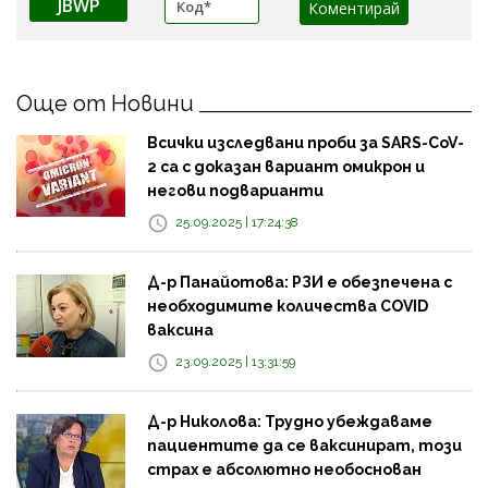
JBWP
Още от Новини
Всички изследвани проби за SARS-CoV-
2 са с доказан вариант омикрон и
негови подварианти
25.09.2025 | 17:24:38
Д-р Панайотова: РЗИ е обезпечена с
необходимите количества COVID
ваксина
23.09.2025 | 13:31:59
Д-р Николова: Трудно убеждаваме
пациентите да се ваксинират, този
страх е абсолютно необоснован